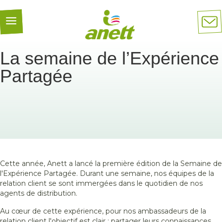
Panneau de gestion des cookies
La semaine de l’Expérience
Partagée
Cette
année
, Anett a
lancé
la première
édition
de la
Semaine
de
l'Expérience
Partagée. Durant
une
semaine
,
nos
équipes de la
relation client se
sont
immergées
dans le
quotidien
de
nos
agents de distribution.
Au
cœur
de
cette
expérience
, pour
nos
ambassadeurs
de la
relation client
l'objectif
est
clair
:
partager
leurs
connaissances