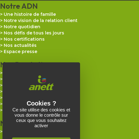
Notre ADN
Une histoire de famille
Notre vision de la relation client
Notre quotidien
Nos défis de tous les jours
Nos certifications
Nos actualités
Espace presse
Nos Prestations
Industrie
Artisanat
Santé
Agroalimentaire
Métiers de bouche
Collectivités & Administrations
Ce site utilise des cookies et
Hôtellerie & Restauration
vous donne le contrôle sur
ceux que vous souhaitez
Nos Implantations
activer
Trouver un site Anett