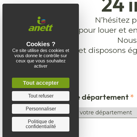
24 
N’hésitez 
pour louer et e
Nous 
et disposons é
Ce site utilise des cookies et
vous donne le contrôle sur
ceux que vous souhaitez
activer
Tout accepter
Choisissez le département
*
Tout refuser
Personnaliser
Votre
département
Politique de
confidentialité