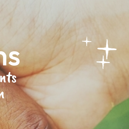
ns
ents
n