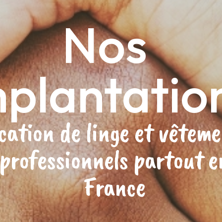
Nos
plantatio
cation de linge et vêtem
professionnels partout e
France