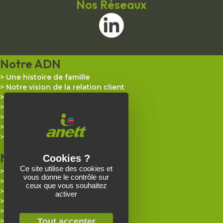
Nos Réseaux
Notre ADN
Une histoire de famille
Notre vision de la relation client
Notre quotidien
Nos défis de tous les jours
Nos certifications
Nos actualités
Espace presse
Nos Prestations
Ce site utilise des cookies et
Industrie
vous donne le contrôle sur
Artisanat
ceux que vous souhaitez
Santé
activer
Agroalimentaire
Métiers de bouche
Collectivités & Administrations
Tout accepter